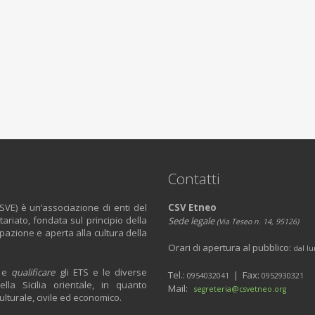
Contatti
SVE) è un’associazione di enti del
CSV Etneo
ariato, fondata sul principio della
Sede legale
(
Via Teseo n. 14, 95126)
ipazione e aperta alla cultura della
Orari di apertura al pubblico:
dal lu
e
qualificare
gli ETS e le diverse
Tel.:
|
Fax:
0954032041
0952930321
ella Sicilia orientale, in quanto
Mail:
segreteria@csvetneo.org
ulturale, civile ed economico.