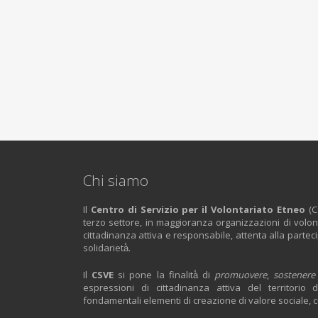
Chi siamo
Il
Centro di Servizio per il Volontariato Etneo
(C
terzo settore, in maggioranza organizzazioni di volont
cittadinanza attiva e responsabile, attenta alla partec
solidarietà̀.
Il
CSVE
si pone la finalità̀ di
promuovere
,
sostenere
espressioni di cittadinanza attiva del territorio d
fondamentali elementi di creazione di valore sociale, c